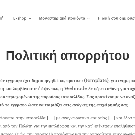
κή
E-shop
Μοναστηριακά προϊόντα
Η δική σου δημιουρ
Πολιτική απορρήτου
όν έγγραφο έχει δημιουργηθεί ως πρότυπο (template), για ενημερω
η και λαμβάνετε υπ’ όψιν πως η Webnode δε φέρει ευθύνη για τυχό
του περιεχομένου της παρούσας ιστοσελίδας. Σας προτείνουμε να ανα
 το έγγραφο ώστε να ταιριάζει στις ανάγκες της επιχείρησής σας.
ίσκεται στην ιστοσελίδα
[….]
με αναγνωριστικό εταιρείας
[…]
και έδρα 
 από τον Πελάτη για την εκπλήρωση και την κατ’ επέκτασιν επαλήθευ
 παραγγελιών, την αποστολή προϊόντων και την απαραίτητη επικοινωνία 