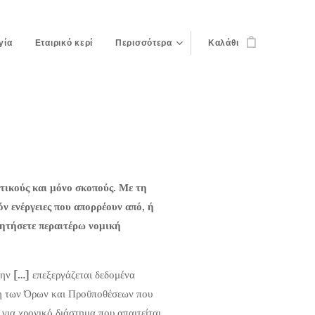
γία
Εταιρικό κερί
Περισσότερα
Καλάθι
τικούς και μόνο σκοπούς. Με τη
ν ενέργειες που απορρέουν από, ή
ζητήσετε περαιτέρω νομική
την
[…]
επεξεργάζεται δεδομένα
ση των Όρων και Προϋποθέσεων που
για χρονικό διάστημα που απαιτείται