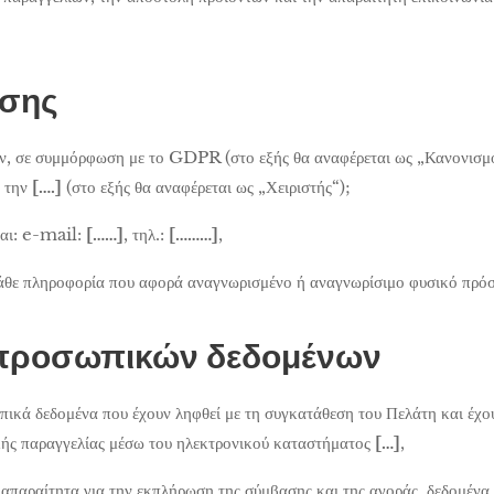
ήσης
ν, σε συμμόρφωση με το GDPR (στο εξής θα αναφέρεται ως „Κανονισμό
α την
[….]
(στο εξής θα αναφέρεται ως „Χειριστής“);
ναι: e-mail:
[……]
, τηλ.:
[………]
,
κάθε πληροφορία που αφορά αναγνωρισμένο ή αναγνωρίσιμο φυσικό πρό
προσωπικών δεδομένων
πικά δεδομένα που έχουν ληφθεί με τη συγκατάθεση του Πελάτη και έχο
κής παραγγελίας μέσω του ηλεκτρονικού καταστήματος
[…]
,
, απαραίτητα για την εκπλήρωση της σύμβασης και της αγοράς, δεδομένα