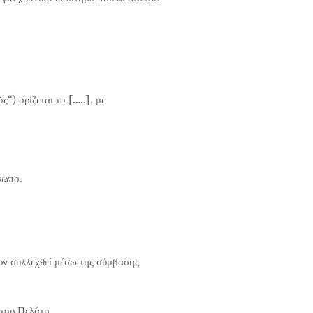
ς“) ορίζεται το
[…..]
, με
σωπο.
υν συλλεχθεί μέσω της σύμβασης
 του Πελάτη,