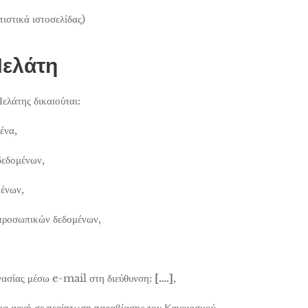
στικά ιστοσελίδας)
Πελάτη
ελάτης δικαιούται:
ένα,
δεδομένων,
ένων,
 προσωπικών δεδομένων,
γασίας μέσω e-mail στη διεύθυνση:
[….]
,
ια αρχή σε περίπτωση παραβίασης του Κανονισμού.