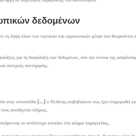
ωπικών δεδομένων
ει τη λήψη όλων των τεχνικών και οργανωτικών μέτρα που θεωρούνται α
οφυλάξεις για τη διαφύλαξη των δεδομένων, υπό την έννοια της ασφάλισ
και συνεχούς συντήρησης.
ία στην ιστοσελίδα
[….]
ο Πελάτης επιβεβαιώνει πως έχει ενημερωθεί γι
τους αποδέχεται πλήρως,
σεκάροντας το αντίστοιχο κουτάκι στη φόρμα παραγγελίας,
να ανανεώσει τους παρόντες Όρους οποιαδήποτε στιγμή. Η ανανεωμένη έ