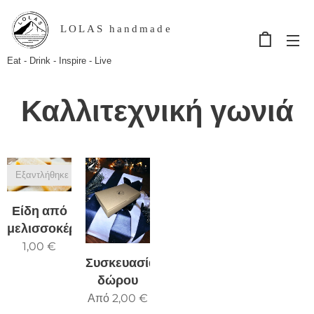
LOLAS handmade
Eat - Drink - Inspire - Live
Καλλιτεχνική γωνιά
Εξαντλήθηκε
Είδη από
μελισσοκέρι
1,00
€
Συσκευασία
δώρου
Από
2,00
€