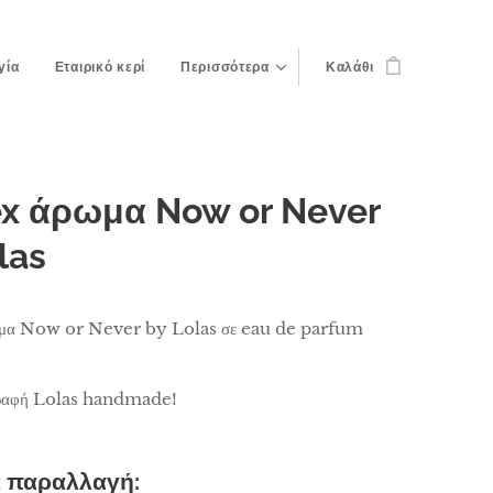
γία
Εταιρικό κερί
Περισσότερα
Καλάθι
ex άρωμα Now or Never
las
μα Now or Never by Lolas σε eau de parfum
γραφή Lolas handmade!
ε παραλλαγή: