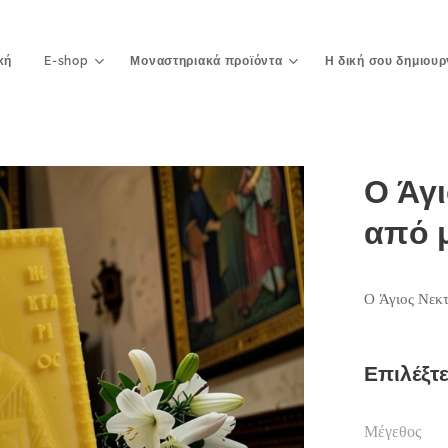
κή
E-shop
Μοναστηριακά προϊόντα
Η δική σου δημιουρ
Ο Άγι
από 
Ο Άγιος Νεκτ
Επιλέξτ
Μέγεθος