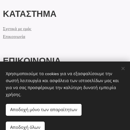
ΚΑΤΑΣΤΗΜΑ
Σχετικά με εμάς
Επικοινωνία
ΕΠΙΚΟΙΝΩΝΙΑ
Χρησιμοποιούμε τα cookies για να εξασφαλίσουμε την
info@lolashandmade.gr
σωστή λειτουργία και ασφάλεια των ιστοσελίδων μας και
+30 69 44 7 12 2 13
για να σας προσφέρουμε την καλύτερη δυνατή εμπειρία
χρήσης.
Cookies
Αποδοχή μόνο των απαραίτητων
Αποδοχή όλων
ΠΡΟΣΘΉΚΗ ΣΤΟ ΚΑΛΆΘΙ