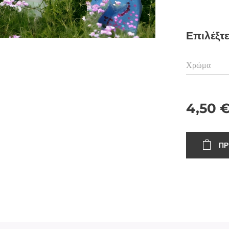
Επιλέξτ
Χρώμα
4,50
ΠΡ