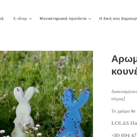
κή
E-shop
Μοναστηριακά προϊόντα
Η δική σου δημιουρ
Αρωμ
κουνέ
Διακοσμητικό
σόγιας!
Το χρώμα θα τ
LOLAS Han
+30 694 47