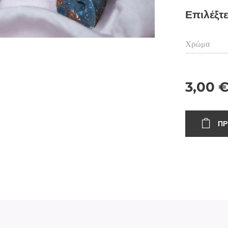
Επιλέξτ
Χρώμα
3,00
ΠΡ