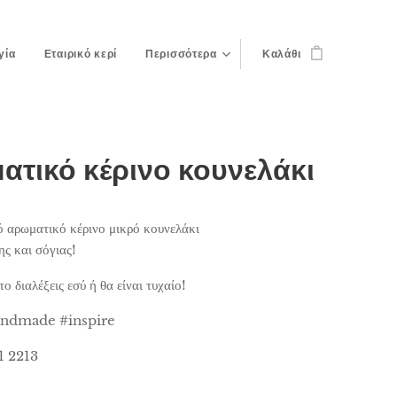
γία
Εταιρικό κερί
Περισσότερα
Καλάθι
ατικό κέρινο κουνελάκι
 αρωματικό κέρινο μικρό κουνελάκι
ης και σόγιας!
ο διαλέξεις εσύ ή θα είναι τυχαίο!
dmade #inspire
1 2213