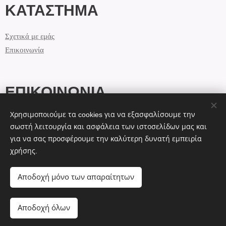
ΚΑΤΑΣΤΗΜΑ
Σχετικά με εμάς
Επικοινωνία
ΕΠΙΚΟΙΝΩΝΙΑ
Χρησιμοποιούμε τα cookies για να εξασφαλίσουμε την
info@lolashandmade.gr
σωστή λειτουργία και ασφάλεια των ιστοσελίδων μας και
+30 69 44 7 12 2 13
για να σας προσφέρουμε την καλύτερη δυνατή εμπειρία
χρήσης.
Cookies
Αποδοχή μόνο των απαραίτητων
Αποδοχή όλων
ΠΡΟΣΘΉΚΗ ΣΤΟ ΚΑΛΆΘΙ