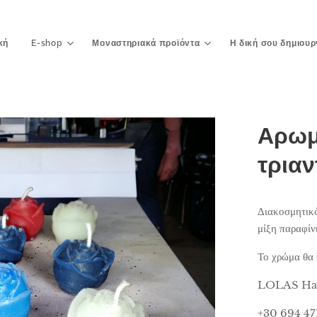
κή
E-shop
Μοναστηριακά προϊόντα
Η δική σου δημιουρ
Αρωμ
τρια
Διακοσμητικό
μίξη παραφίν
Το χρώμα θα τ
LOLAS Han
+30 694 47