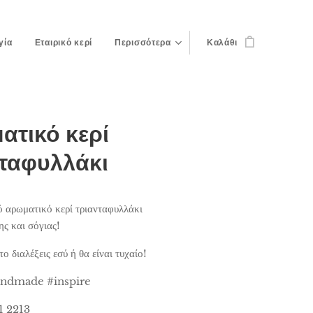
γία
Εταιρικό κερί
Περισσότερα
Καλάθι
ατικό κερί
νταφυλλάκι
 αρωματικό κερί τριανταφυλλάκι
ης και σόγιας!
ο διαλέξεις εσύ ή θα είναι τυχαίο!
dmade #inspire
1 2213