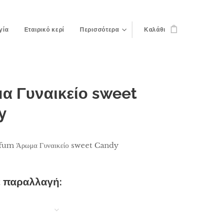
γία
Εταιρικό κερί
Περισσότερα
Καλάθι
α Γυναικείο sweet
y
fum Άρωμα Γυναικείο sweet Candy
ε παραλλαγή: